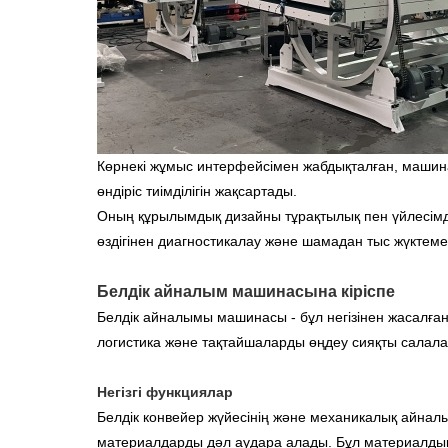
Көрнекі жұмыс интерфейсімен жабдықталған, машина 
өндіріс тиімділігін жақсартады.
Оның құрылымдық дизайны тұрақтылық пен үйлесімділ
өздігінен диагностикалау және шамадан тыс жүктемеде
Белдік айналым машинасына кіріспе
Белдік айналымы машинасы - бұл негізінен жасалған 
логистика және тақтайшаларды өңдеу сияқты салала
Негізгі функциялар
Белдік конвейер жүйесінің және механикалық айнал
материалдарды дәл аудара алады. Бұл материалдық б