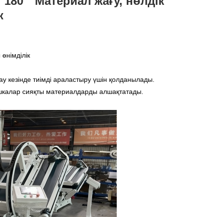
80 ° Материал жағу, нөлдік
к
өнімділік
ау кезінде тиімді араластыру үшін қолданылады.
ушкалар сияқты материалдарды алшақтатады.