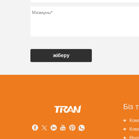
жіберу
Біз 
Комп
Ком
Өнді