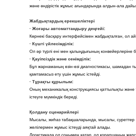
және өндірістік жұмыс ағындарында алдын-ала дайы
Жабдықтардың ерекшеліктері
·
Жоғары автоматтандыру деңгейі:
Көрнекі басқару интерфейсімен жабдықталған, ол ай
· Күшті үйлесімділік:
Ол әр түрлі ені мен қалыңдығының конвейерлеріне 
· Қауіпсіздік және сенімділік:
Бұл жарнаманың өзін-өзі диагностикасы, шамадан ты
қамтамасыз ету үшін жұмыс істейді.
· Тұрақты құрылым:
Оның механикалық конструкциясы қаттылықты және тозу
істеуге мүмкіндік береді.
Қолдану сценарийлері
Мысалы, жиһаз табақшаларында, мысалы, суреттер не
желілермен жұмыс істеуді аяқтай алады.
Логистикада ол сонымен қатар, ол қорапшаның жапс