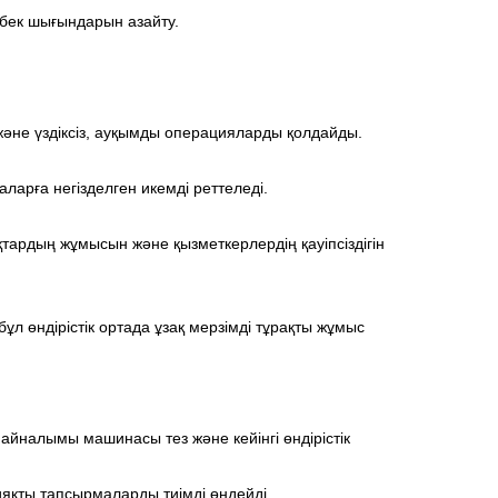
ңбек шығындарын азайту.
 және үздіксіз, ауқымды операцияларды қолдайды.
арға негізделген икемді реттеледі.
тардың жұмысын және қызметкерлердің қауіпсіздігін
бұл өндірістік ортада ұзақ мерзімді тұрақты жұмыс
айналымы машинасы тез және кейінгі өндірістік
яқты тапсырмаларды тиімді өңдейді.