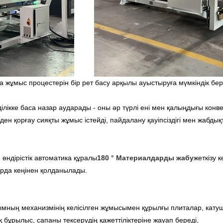
жұмыс процестерін бір рет басу арқылы ауыстыруға мүмкіндік бер
ікке баса назар аударады - оны әр түрлі ені мен қалыңдығы конве
н қорғау сияқты жұмыс істейді, пайдалану қауіпсіздігі мен жабдықт
өндірістік автоматика құралы
180 ° Материалдарды жабу
жеткізу 
рда кеңінен қолданылады.
ымның механизмінің келісілген жұмысымен құрылғы плиталар, кату
ұрылыс, сапаны тексерудің қажеттіліктеріне жауап береді,