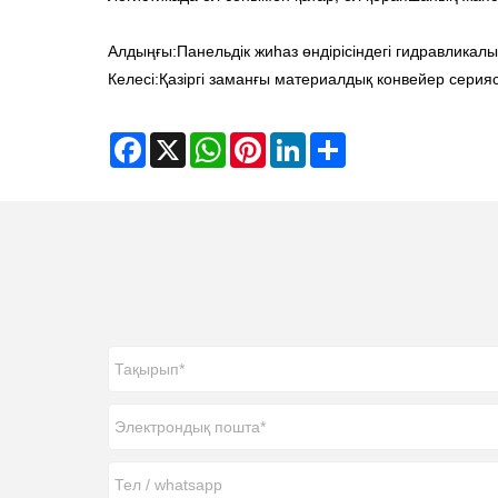
Алдыңғы:
Панельдік жиһаз өндірісіндегі гидравликал
Келесі:
Қазіргі заманғы материалдық конвейер серия
Facebook
X
WhatsApp
Pinterest
LinkedIn
Share