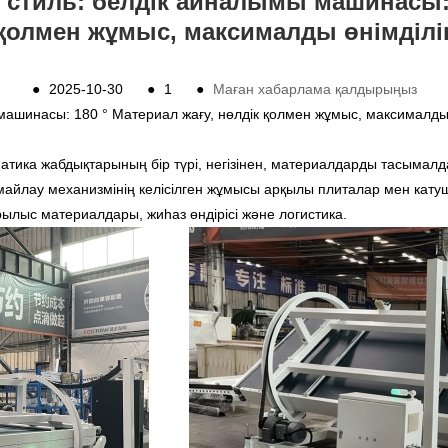
 стиль: белдік айналымы машинасы: 1
қолмен жұмыс, максималды өнімділі
●
2025-10-30
●
1
●
Маған хабарлама қалдырыңыз
машинасы: 180 ° Материал жағу, нөлдік қолмен жұмыс, максималды 
оматика жабдықтарының бір түрі, негізінен, материалдарды тасымалд
 майлау механизмінің келісілген жұмысы арқылы плиталар мен кат
ылыс материалдары, жиһаз өндірісі және логистика.