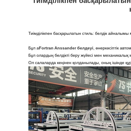
Тиімділікпен басқарылатын
Тиімділікпен басқарылатын стиль: белдік айналымы 
Бұл а
Fortran Anssander белдеуі
, өнеркәсіптік авт
Бұл олардың белдікті беру жүйесі мен механикалық
Ол салаларда кеңінен қолданылады, оның ішінде құр