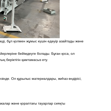
еді, бұл қолмен жұмыс күшін едәуір азайтады және
йерлеріне бейімдеуге болады. Бұған қоса, ол
ың беріктігін қамтамасыз ету.
кезінде. Ол құрылыс материалдары, жиһаз өндірісі,
шкалар және қораптағы тауарлар сияқты