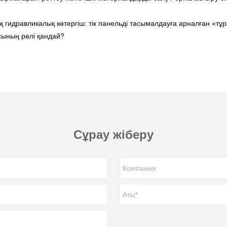
ық гидравликалық көтергіш: тік панельді тасымалдауға арналған «тұ
сының рөлі қандай?
Сұрау жіберу