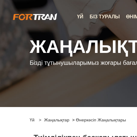
ҮЙ
БІЗ ТУРАЛЫ
ӨНІ
ЖАҢАЛЫҚТ
Бізді тұтынушыларымыз жоғары баға
Үй
>
Жаңалықтар
>
Өнеркәсіп Жаңалықтары