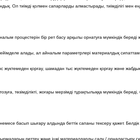
ндық. Ол тиімді қолмен сапарларды алмастырады, тиімділігі мен е
налым процестерін бір рет басу арқылы орнатуға мүмкіндік береді
бейімделе алады, ал айналым параметрлері материалдық сипаттамал
с жүктемеден қорғау, шамадан тыс жүктемеден қорғау және жабдық
ға, төзімділікті, жоғары мерзімді тұрақтылыққа мүмкіндік береді, 
месе басып шығару алдында беттік сапаны тексеру қажет. Белдік 
ырмаларын реттеу және ішкі материалдарды салу / орналастыру си