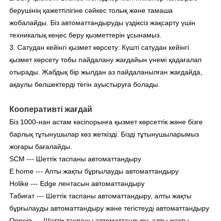
берушінің қажеттілігіне сәйкес толық және тамаша
жобалайды. Біз автоматтандыруды үздіксіз жақсарту үшін
техникалық кеңес беру қызметтерін ұсынамыз.
3. Сатудан кейінгі қызмет көрсету: Күшті сатудан кейінгі
қызмет көрсету тобы пайдалану жағдайын үнемі қадағалап
отырады. Жабдық бір жылдан аз пайдаланылған жағдайда,
ақаулы бөлшектерді тегін ауыстыруға болады.
Кооперативті жағдай
Біз 1000-нан астам кәсіпорынға қызмет көрсеттік және бізге
барлық тұтынушылар көз жеткізді. Бізді тұтынушыларымыз
жоғары бағалайды.
SCM --- Шеттік таспаны автоматтандыру
E home --- Алты жақты бұрғылауды автоматтандыру
Holike --- Edge лентасын автоматтандыру
Табиғат --- Шеттік таспаны автоматтандыру, алты жақты
бұрғылауды автоматтандыру және тегістеуді автоматтандыру
Oppein --- Шеттік таспаны автоматтандыру, алты жақты