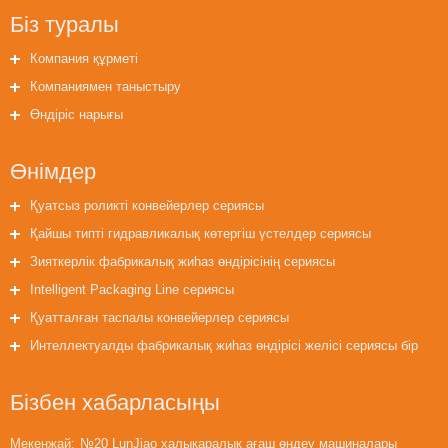
Біз туралы
Компания құрметі
Компаниямен таныстыру
Өндіріс нарығы
Өнімдер
Қуатсыз роликті конвейерлер сериясы
Қайшы типті гидравликалық көтергіш үстелдер сериясы
Зияткерлік фабрикалық жиһаз өндірісінің сериясы
Intelligent Packaging Line сериясы
Қуатталған таспалы конвейерлер сериясы
Интеллектуалды фабрикалық жиһаз өндірісі желісі сериясы бір
машина
Бізбен хабарласыңы
Мекенжай:
№20 LunJiao халықаралық ағаш өңдеу машиналары