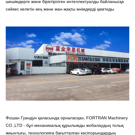
шешімдерге және біріктірілген интеллектуалды байланысқа
сәйкес келетін кең және жан-жақты өнімдерді қамтиды.
Фошан Гуандун қаласында орналасқан, FORTRAN Machinery
CO.,LTD - бұл механикалық құрылымды жобалаудың толық
жиынтығы, технологияға бағытталған кәсіпорындардың