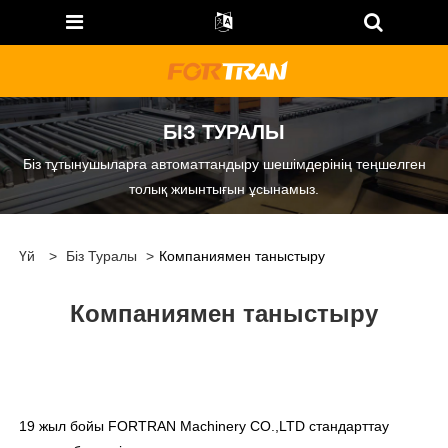
БІЗ ТУРАЛЫ
Біз тұтынушыларға автоматтандыру шешімдерінің теңшелген
толық жиынтығын ұсынамыз.
Үй
>
Біз Туралы
>
Компаниямен таныстыру
Компаниямен таныстыру
19 жыл бойы FORTRAN Machinery CO.,LTD стандарттау