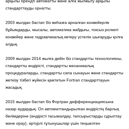
арқылы брендті автоматты және алға жылжыту арқылы
стандарттауды орнатты.
2003 жылдан бастап біз жиһазға арналған конвейерлік
бұйымдарды, мысалы, автоматика жабдығы, токсыз роликті
конвейер және гидравликалық көтеру үстелін шығаруды қолға
алдық.
2009 жылдан 2014 жылға дейін біз стандартты технологияны,
стандартты өндірісті, стандартты механикалық
процедураларды, стандартты сапа сынауын және стандартты
жеткізу тізбегі жүйесін қамтитын Fortran стандарттауын
жасадық.
2015 жылдан бастап біз Фортран дифференциациясына
назар аудардық. Ол автоматтандырылған өндірістің барлық
бөлімдеріне (өндірісті тасымалдау, тапсырыстарды сұрыптау
және орау), әртүрлі тұтынушылар үшін теңшелген