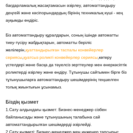
бағдарламалық жасақтамасын әзірлеу, автоматтандыру
деңгейі және кәсіпорындардың бірінің техникалық күші - кең
ауқымды өндіріс.
Біз автоматтандыру құралдарын, соның ішінде автоматты
тиеу-түсіру жабдықтарын, автоматты беріліс
желілерін,
қуаттандырылған таспалы конвейерлер
сериясы
,
қуатсыз роликті конвейерлер сериясы
,
көтеру
үстелдері және басқа да тәуелсіз зерттеулер мен өнеркәсіптік
роликтерді әзірлеу және өндіру. Тұтынушы сайтымен бірге біз
тұтынушыларға автоматтандыру шешімдерінің теңшелген
толық жиынтығын ұсынамыз.
Біздің қызмет
1.Сату алдындағы қызмет: Бизнес-менеджер сізбен
байланысады және тұтынушының талабына сай
автоматтандырылған шешімдерді әзірлейді.
2.Сату қызметі: Бизнес-менеджер мен инженер тапсырыс