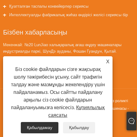
Қуатталған таспалы конвейерлер сериясы
Интеллектуалды фабрикалық жиһаз өндірісі желісі сериясы бір
машина
Бізбен хабарласыңы
Мекенжай:
№20 LunJiao халықаралық ағаш өңдеу машиналары
индустриалды паркі, ШунДэ ауданы, Фошан Гуандун, Қытай.
Телефон:
+86-18566433942
X
Электрондық пошта:
huaihuailiu1@gmail.com
Біз cookie файлдарын сізге жақсырақ
шолу тәжірибесін ұсыну, сайт трафигін
талдау және мазмұнды жекелендіру үшін
пайдаланамыз. Осы сайтты пайдалану
арқылы сіз cookie файлдарын
Copyright © 2022 Guangdong Fortran Machinery Co.,ltd. - Қуатсыз роликті
пайдалануымызға келісесіз.
Құпиялылық
конвейер желісі, E типті көтеру үстелі, цилиндрлік айналым машинасы -
саясаты
Барлық құқықтар қорғалған
Қабылдамау
Қабылдау
Links
Sitemap
RSS
XML
Құпиялылық саясаты