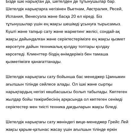
Бізде ішкі нарықтан да, шетелден де тұтынушылар бар.
Шетелдік нарықтарға негізінен Вьетнам, Австралия, Ресей,
Испания, Венесуэла және басқа 20 ел кіреді. Біз
тұтынушылар үшін ең жақсы шешімді ұсынуға тырысамыз.
Күшті және тапқыр сату және маркетинг желісі, сондай-ақ
жақсы дайындалған және серіктестерімізге ең жақсы қызмет
көрсетуге дайын техникалық қолдау топтары қолдау
көрсетеді. Клиенттер біздің өнімдеріміз бен тамаша
қызметімізге қанағаттанады.
Шетелдік нарықтағы сату бойынша бас менеджер Цзиньмин
ағылшын тілінде сөйлесе алады. Ол ішкі және сыртқы
нарықтардың негізгі көшбасшысы болып табылады. Көптеген
жылдар бойы тәжірибесінің арқасында ол көптеген сенімді
серіктестер мен тиісті техника дағдыларын жақсы біледі.
Шетелдік нарықтағы сату жөніндегі вице-менеджер Грейс Лей
жақсы қарым-қатынас жасау үшін ағылшын тілінде еркін