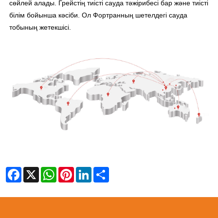
сөйлей алады. Грейстің тиісті сауда тәжірибесі бар және тиісті
білім бойынша кәсіби. Ол Фортранның шетелдегі сауда
тобының жетекшісі.
Facebook
X
WhatsApp
Pinterest
LinkedIn
Share