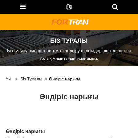
БІЗ ТУРАЛЫ
Біз тұтынушыларға автоматтандыру шешімдерінің теңшелген
толық жиынтығын ұсынамыз.
Үй
>
Біз Туралы
>
Өндіріс нарығы
Өндіріс нарығы
Өндіріс нарығы