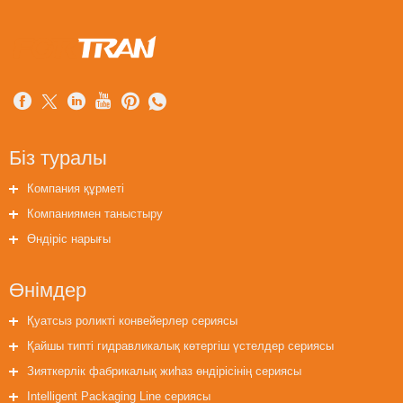
Біз туралы
Компания құрметі
Компаниямен таныстыру
Өндіріс нарығы
Өнімдер
Қуатсыз роликті конвейерлер сериясы
Қайшы типті гидравликалық көтергіш үстелдер сериясы
Зияткерлік фабрикалық жиһаз өндірісінің сериясы
Intelligent Packaging Line сериясы